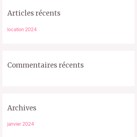
h
Articles récents
e
r
location 2024
c
h
e
r
Commentaires récents
:
Archives
janvier 2024