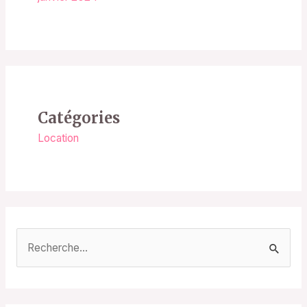
Catégories
Location
R
e
c