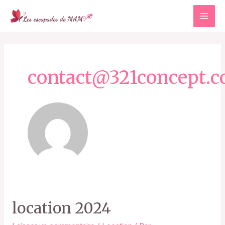
Aller
MAI
au
contenu
ME
contact@321concept.
location 2024