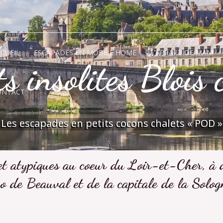
CUEIL
ESCAPADES EN MOBILE HOME
L’APPART DE MAM
s insolites Blois
ONTACT
Les escapades en petits cocons chalets « POD »
et atypiques au coeur du Loir-et-Cher, à
oo de Beauval et de la capitale de la Solog