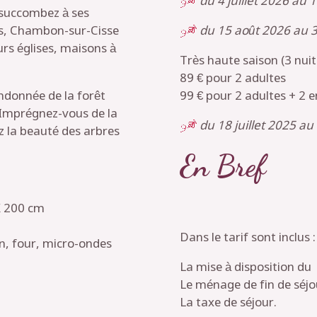
du 4 juillet 2026 au 
t succombez à ses
du 15 août 2026 au 3
ts, Chambon-sur-Cisse
urs églises, maisons à
Très haute saison (3 nu
89 € pour 2 adultes
99 € pour 2 adultes + 2 
andonnée de la forêt
 Imprégnez-vous de la
du 18 juillet 2025 au
z la beauté des arbres
En Bref
X 200 cm
Dans le tarif sont inclus :
on, four, micro-ondes
La mise à disposition du l
Le ménage de fin de séjo
La taxe de séjour.