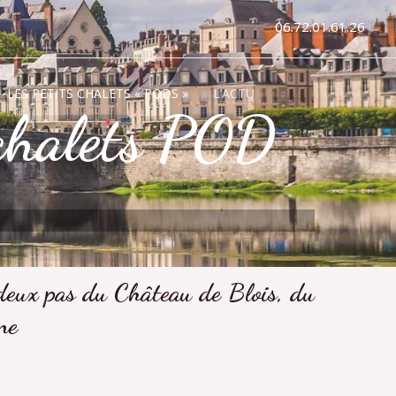
06.72.01.61.26
LES PETITS CHALETS « PODS »
L’ACTU
 chalets POD
 deux pas du Château de Blois, du
ne